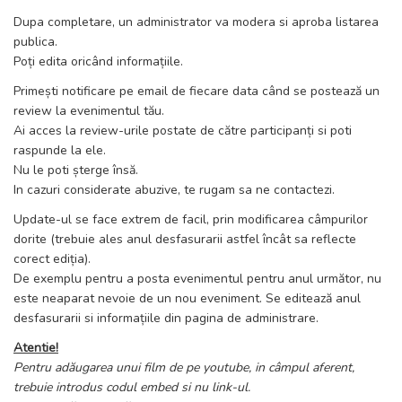
Dupa completare, un administrator va modera si aproba listarea
publica.
Poți edita oricând informațiile.
Primești notificare pe email de fiecare data când se postează un
review la evenimentul tău.
Ai acces la review-urile postate de către participanți si poti
raspunde la ele.
Nu le poti șterge însă.
In cazuri considerate abuzive, te rugam sa ne contactezi.
Update-ul se face extrem de facil, prin modificarea câmpurilor
dorite (trebuie ales anul desfasurarii astfel încât sa reflecte
corect ediția).
De exemplu pentru a posta evenimentul pentru anul următor, nu
este neaparat nevoie de un nou eveniment. Se editează anul
desfasurarii si informațiile din pagina de administrare.
Atentie!
Pentru adăugarea unui film de pe youtube, in câmpul aferent,
trebuie introdus codul embed si nu link-ul.