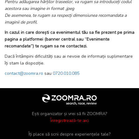
Pentru adăugarea hărților traseelor, va rugam sa introduceți codul
acestora sau imagine in format .jpeg
De asemenea, te rugam sa respecți dimensiunea recomandata a
imaginii de profil.
In cazul in care dorești ca evenimentul tău sa fie prezent pe prima
pagina a platformei (banner central sau “Evenimente
recomandate”) te rugam sa ne contactezi.
Dacă întâmpini dificultăți sau ai nevoie de informații suplimentare
îți stam la dispoziție.
contact@zoomra.ro
sau
0720.010.085
Ești organizator și vrei să fii ZOOMRA?
Înregistrează-te aici
Îți place să scrii despre experiențele tale?