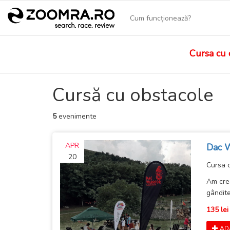
Cum funcționează?
Cursa cu 
Cursă cu obstacole
5
evenimente
APR
Dac W
20
Cursa 
Am crea
gândite
135 lei
AD