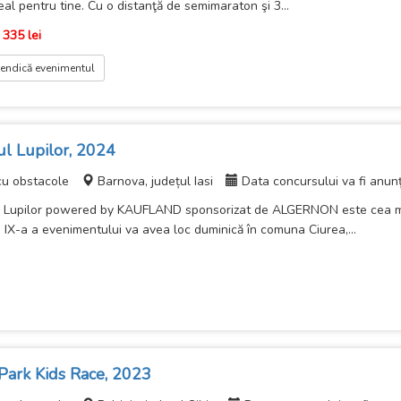
eal pentru tine. Cu o distanţă de semimaraton şi 3...
 335 lei
endică evenimentul
ul Lupilor, 2024
cu obstacole
Barnova, județul Iasi
Data concursului va fi anun
l Lupilor powered by KAUFLAND sponsorizat de ALGERNON este cea mai 
a IX-a a evenimentului va avea loc duminică în comuna Ciurea,...
Park Kids Race, 2023