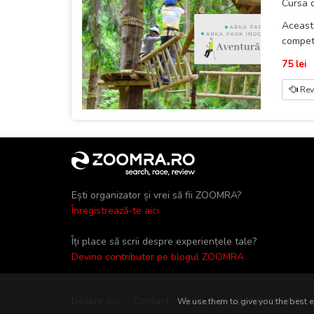
Cursa 
Aceasta
competi
75 lei
Rev
Ești organizator și vrei să fii ZOOMRA?
Înregistrează-te aici
Îți place să scrii despre experiențele tale?
Devino contributor pe blogul ZOOMRA
Despre noi
Contact
Politica de confidențialitate
We use them to give you the best ex