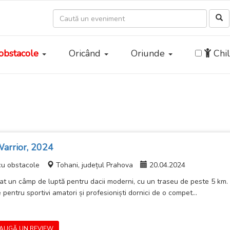
obstacole
Oricând
Oriunde
Chil
arrior, 2024
cu obstacole
Tohani, județul Prahova
20.04.2024
t un câmp de luptă pentru dacii moderni, cu un traseu de peste 5 km. 
 pentru sportivi amatori și profesioniști dornici de o compet...
AUGĂ UN REVIEW