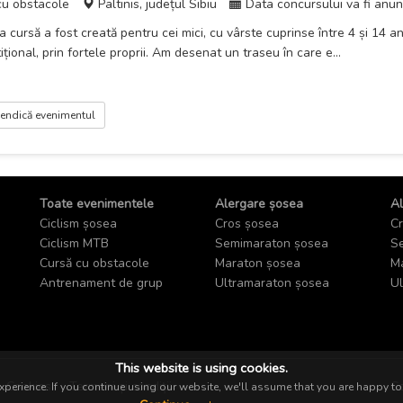
cu obstacole
Paltinis, județul Sibiu
Data concursului va fi anun
 cursă a fost creată pentru cei mici, cu vârste cuprinse între 4 și 14 an
țional, prin fortele proprii. Am desenat un traseu în care e...
endică evenimentul
Toate evenimentele
Alergare șosea
Al
Ciclism șosea
Cros șosea
Cr
Ciclism MTB
Semimaraton șosea
Se
Cursă cu obstacole
Maraton șosea
Ma
Antrenament de grup
Ultramaraton șosea
Ul
This website is using cookies.
Cookies
Termeni și condiții
Co
perience. If you continue using our website, we'll assume that you are happy to 