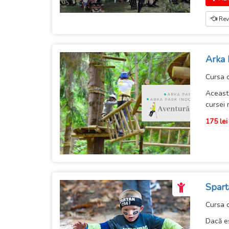
Rev
Arka 
Cursa 
Această
cursei 
175 lei
Spart
Cursa 
Dacă eş