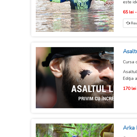
este id
65 lei -
Rev
Asalt
Cursa 
Asaltu
Ediţia 
170 lei
Arka 