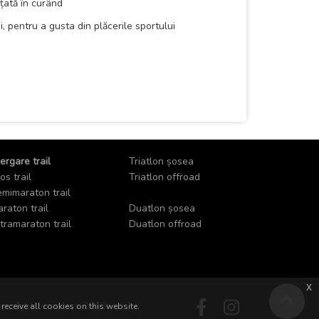
țată în curând
i, pentru a gusta din plăcerile sportului
ergare trail
Triatlon șosea
os trail
Triatlon offroad
mimaraton trail
raton trail
Duatlon șosea
tramaraton trail
Duatlon offroad
x
pyright zoomra.ro 2018
receive all cookies on this website.