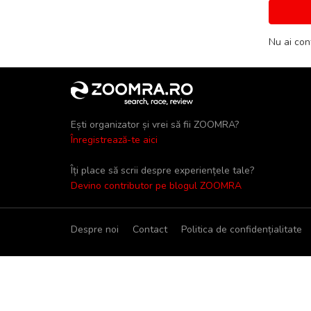
Nu ai con
Ești organizator și vrei să fii ZOOMRA?
Înregistrează-te aici
Îți place să scrii despre experiențele tale?
Devino contributor pe blogul ZOOMRA
Despre noi
Contact
Politica de confidențialitate