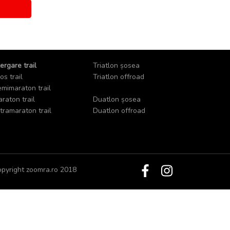
ergare trail
Triatlon șosea
os trail
Triatlon offroad
mimaraton trail
raton trail
Duatlon șosea
tramaraton trail
Duatlon offroad
pyright zoomra.ro 2018