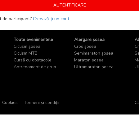
t de participant?
Creează-ți un cont
Toate evenimentele
Alergare șosea
Al
Ciclism șosea
Cros șosea
Cr
Ciclism MTB
Semimaraton șosea
Se
Cursă cu obstacole
Maraton șosea
Ma
Antrenament de grup
Ultramaraton șosea
Ul
Cookies
Termeni și condiții
Co