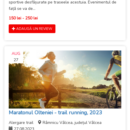
sportive desfășurate pe traseele acestuia. Evenimentul de
față se va de...
150 lei - 250 lei
ADAUGĂ UN REVIEW
AUG
27
Maratonul Olteniei - trail running, 2023
Alergare trail
Râmnicu Vâlcea, județul Vâlcea
27.08.2023