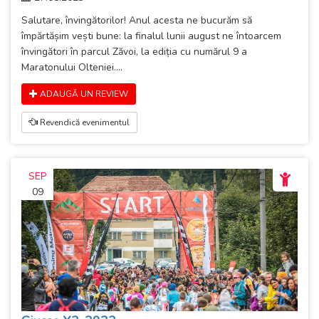
Salutare, învingătorilor! Anul acesta ne bucurăm să
împărtășim vești bune: la finalul lunii august ne întoarcem
învingători în parcul Zăvoi, la ediția cu numărul 9 a
Maratonului Olteniei....
ADAUGĂ UN REVIEW
Revendică evenimentul
SEP
09