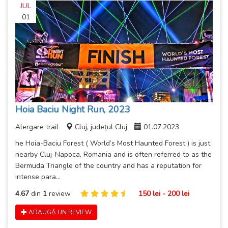
JUL
01
Hoia Baciu Night Run, 2023
Alergare trail
Cluj, județul Cluj
01.07.2023
he Hoia-Baciu Forest ( World’s Most Haunted Forest ) is just
nearby Cluj-Napoca, Romania and is often referred to as the
Bermuda Triangle of the country and has a reputation for
intense para...
4.67
din
1
review
150 lei - 200 lei
ADAUGĂ UN REVIEW