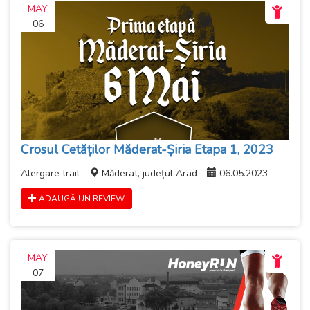
MAY
06
Crosul Cetăților Măderat-Șiria Etapa 1, 2023
Alergare trail
Măderat, județul Arad
06.05.2023
ADAUGĂ UN REVIEW
MAY
07