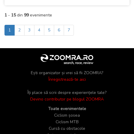
1
-
15
din
99
evenimente
1
2
3
4
5
6
7
Ești organizator și vrei să fii ZOOMRA?
Înregistrează-te aici
Îți place să scrii despre experiențele tale?
Devino contributor pe blogul ZOOMRA
Toate evenimentele
Ciclism șosea
Ciclism MTB
Cursă cu obstacole