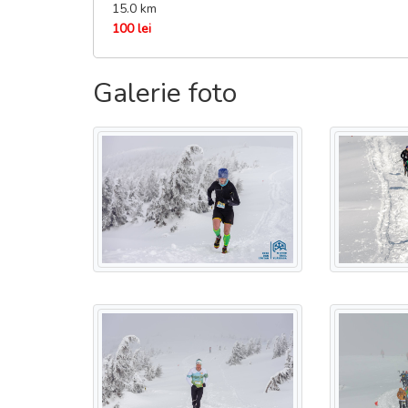
15.0 km
100 lei
Inchiderea evenimentului
In curand mai multe informatii despre aceasta parte a
Galerie foto
***In lucru.