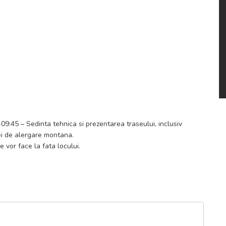
e să aibă pregătit următorul echipament suplimentar:
-09:45 – Sedinta tehnica si prezentarea traseului, inclusiv
ei de alergare montana.
 vor face la fata locului.
inish.
locului, in functie de numarul celor prezenti.