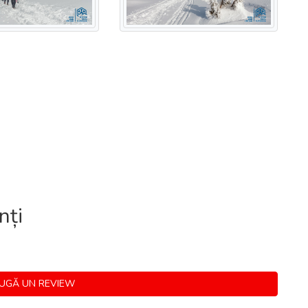
nți
GĂ UN REVIEW