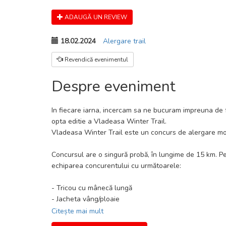
ADAUGĂ UN REVIEW
18.02.2024
Alergare trail
Revendică evenimentul
Despre eveniment
In fiecare iarna, incercam sa ne bucuram impreuna de f
opta editie a Vladeasa Winter Trail.
Vladeasa Winter Trail este un concurs de alergare mo
Concursul are o singură probă, în lungime de 15 km. Pe
echiparea concurentului cu următoarele:
- Tricou cu mânecă lungă
- Jacheta vâng/ploaie
- Pantaloni de alergare și suprapantaloni
Citește mai mult
- Pantofi de alergare cu profil specific alergării monta