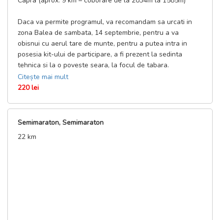
Capra (aprox. 9 km – coborare de la 2034m la 1585m)
Duminica / 07:00-07:45
@ Punct de alimentare P3
Daca va permite programul, va recomandam sa urcati in
(parcare zona Balea Lac) 08:00 @ Balea Lac 6h (maxim ora
zona Balea de sambata, 14 septembrie, pentru a va
14:00)
obisnui cu aerul tare de munte, pentru a putea intra in
42KM
posesia kit-ului de participare, a fi prezent la sedinta
maraton Sambata / 17:00-22:00
tehnica si la o poveste seara, la focul de tabara.
@ Cabana Capra 06:30 @ Cabana Capra 8h (maxim ora 14:30)
Citește mai mult
50KM
DETALII CURSA
220 lei
ultramaraton Sambata / 17:00-22:00
Elevatie totala: 370m
@ Cabana Capra 06:30 @ Cabana Capra 9h (maxim ora 15:30)
Distanta: 9km
Timp limita: 2h
Semimaraton, Semimaraton
22 km
PROGRAM ZECETON
Ridicare kituri:
Sambata, 14 Sept / 16:30-21:30 @ Cabana Balea Cascada
Duminica, 15 Sept / 08:00-09:30 @ Cabana Balea Cascada
Start: 10:30 @ Balea Lac