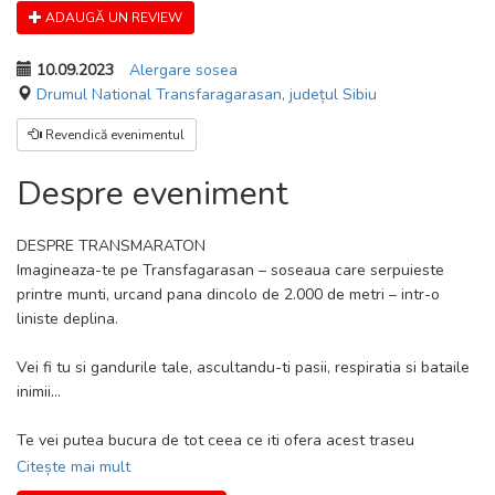
ADAUGĂ UN REVIEW
10.09.2023
Alergare sosea
Drumul National Transfaragarasan, județul Sibiu
Revendică evenimentul
Despre eveniment
DESPRE TRANSMARATON
Imagineaza-te pe Transfagarasan – soseaua care serpuieste
printre munti, urcand pana dincolo de 2.000 de metri – intr-o
liniste deplina.
Vei fi tu si gandurile tale, ascultandu-ti pasii, respiratia si bataile
inimii…
Te vei putea bucura de tot ceea ce iti ofera acest traseu
spectaculos, indiferent daca vei alerga semi, maraton sau ultra!
Citește mai mult
Patru anotimpuri intr-o singura zi. Izvoare, cascade si lacuri