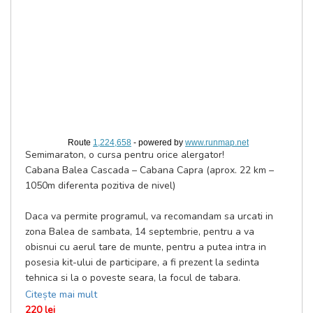
Route
1,224,658
- powered by
www.runmap.net
Semimaraton, o cursa pentru orice alergator!
Cabana Balea Cascada – Cabana Capra (aprox. 22 km –
1050m diferenta pozitiva de nivel)
Daca va permite programul, va recomandam sa urcati in
zona Balea de sambata, 14 septembrie, pentru a va
obisnui cu aerul tare de munte, pentru a putea intra in
posesia kit-ului de participare, a fi prezent la sedinta
tehnica si la o poveste seara, la focul de tabara.
DETALII CURSA
Citește mai mult
Elevatie totala: 1050m
220 lei