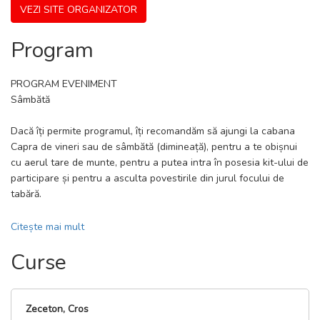
VEZI SITE ORGANIZATOR
glaciare. Munti impozanti si un tunel de aproape un kilometru in
care va straluci lumina frontalei tale.
Program
Anul acesta, vei avea ocazia sa alergi si sustii una dintre cauzele
partenere:
PROGRAM EVENIMENT
Sâmbătă
Padurea Copiilor
Dacă îți permite programul, îți recomandăm să ajungi la cabana
Hospice Casa Sperantei
Capra de vineri sau de sâmbătă (dimineață), pentru a te obișnui
cu aerul tare de munte, pentru a putea intra în posesia kit-ului de
Iti multumim mult pentru dorinta de a participa la Transmaraton!
participare și pentru a asculta povestirile din jurul focului de
tabără.
Echipa Transmaraton
17:00-23:00 – Predare kituri pentru toate probele @ Cabana
Citește mai mult
Capra.
Curse
19:30 – Foc de tabără @ Cabana Capra, cu ronțăieli și vin fiert 🙂
Duminică
08:00-09:15 — Predare kituri neridicate sâmbătă, pentru cursele
Zeceton, Cros
de treizeciton, semimaraton și zeceton @ Cabana Bâlea Cascadă.