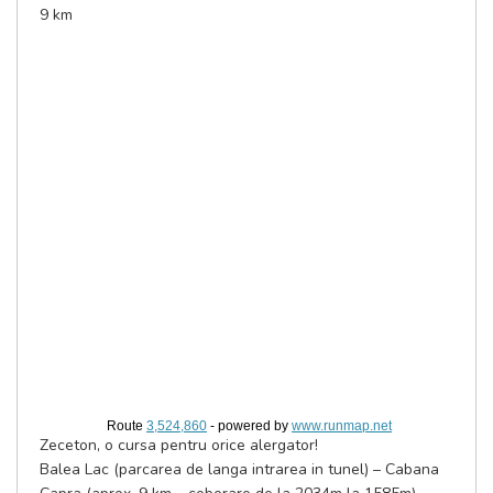
9 km
06:30-15:30 — Desfășurare curse
14:00 — Festivitate premiere pentru toate probele @ Cabana
Capra
12:00-15:30 — Pasta Party pentru toți participanții!
CURSA RIDICARE KITURI ORA START LIMITA DE TIMP
10KM
zeceton Sambata / 17:00-22:00
@ Cabana Capra
Duminica / 08:30-09:45
@ Punct de alimentare P3
(parcare zona Balea Lac) 10:00 @ Balea Lac 2h (max ora 12:00)
21KM
semimaraton Sambata / 17:00-22:00
@ Cabana Capra
Duminica / 08:00-08:45
@ Cabana Balea Cascada 09:00 @ Balea Cascada 4h (maxim ora
13:00)
Route
3,524,860
- powered by
www.runmap.net
30KM
Zeceton, o cursa pentru orice alergator!
treizeciton Sambata / 17:00-22:00
Balea Lac (parcarea de langa intrarea in tunel) – Cabana
@ Cabana Capra