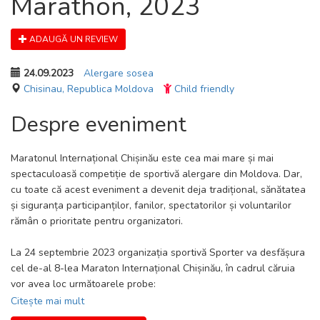
Marathon, 2023
ADAUGĂ UN REVIEW
24.09.2023
Alergare sosea
Chisinau, Republica Moldova
Child friendly
Despre eveniment
Maratonul Internațional Chișinău este cea mai mare și mai
spectaculoasă competiție de sportivă alergare din Moldova. Dar,
cu toate că acest eveniment a devenit deja tradițional, sănătatea
și siguranța participanților, fanilor, spectatorilor și voluntarilor
rămân o prioritate pentru organizatori.
La 24 septembrie 2023 organizația sportivă Sporter va desfășura
cel de-al 8-lea Maraton Internațional Chișinău, în cadrul căruia
vor avea loc următoarele probe:
Citește mai mult
— Marathon (42 км 195 м)