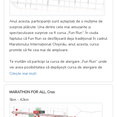
Anul acesta, participanții sunt așteptați de o mulțime de
surprize plăcute. Una dintre cele mai amuzante și
spectaculoase surprize va fi cursa „Fun Run”. În ciuda
faptului că Fun Run se desfășoară deja tradițional în cadrul
Maratonului Internațional Chișinău, anul acesta, cursa
promite să fie cea mai de amploare.
Te invităm să participi la cursa de alergare „Fun Run” unde
vei avea posibilitatea să depășești cursa de alergare de
1,5 km de-a lungul străzilor centrale ale capitalei împreună
Citește mai mult
cu prietenii, familia și cu mii de entuziaști și alergători.
Iată cum va arăta traseul cursei:
MARATHON FOR ALL, Cros
5km - 42km
– Fun Run (1,5 km): Start (Piața Marei Adunări Naționale)
— bul. Ștefan cel Mare — str. Vasile Alexandri — str. 31
August — str. Bănulescu Bodoni — Finiș.