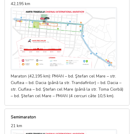
42,195 km
11:00 - Finish Fun Run
10:00 — 19:00 - Programul de lucru al Sport Expo;
10:00 — 19:00 - Orele de distribuire a pachetelor de start pentru
Chisinau Marathon și Marathon for ALL;
11:20 — 11:30 - Briefing pentru participanții la Kids Run Day;
11:30 — 11:40 - Încălzire;
11:40 — 11:55 - Alinierea în clustere după vârstă și sex;
12:00 - Startul cursei KIDS RUN DAY 5-6 ani, băieți;
12:05 - Startul cursei KIDS RUN DAY 5-6 ani, fete;
12:10 - Startul cursei KIDS RUN DAY 7-8 ani, băieți;
12:20 - Startul cursei KIDS RUN DAY 7-8 ani, fete;
Maraton (42,195 km): PMAN – bd. Ştefan cel Mare – str.
12:30 - Startul cursei KIDS RUN DAY 9-10 ani, băieți;
Ciuflea – bd. Dacia (până la str. Trandafirilor) – bd. Dacia –
12:40 - Startul cursei KIDS RUN DAY 9-10 ani, fete;
str. Ciuflea – bd. Ştefan cel Mare (până la str. Toma Ciorbă)
12:50 - Startul cursei KIDS RUN DAY 11-13 ani, băieți;
– bd. Ştefan cel Mare – PMAN (4 cercuri câte 10,5 km).
13:05 - Startul cursei KIDS RUN DAY 11-13 ani, fete;
14:00 - Înmânarea premiilor la KIDS RUN DAY;
15:00 - Pasta Party
Semimaraton
---------------------------- 24 Septembrie ------------------------
21 km
----