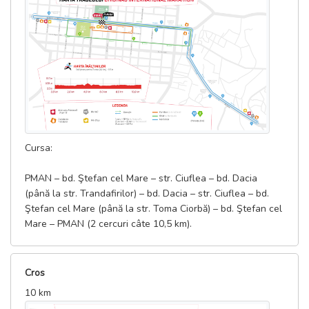
08:00 — 17:00 - Orele de lucru al Sport Expo;
06:00 — 08:00 - Orele de distribuire a pachetelor de start doar
pentru participanții nerezidenți;
08:00 — 08:40 - Alinierea participanților în zona de start;
08:30 — 08:40 - Ceremonia oficială de deschidere;
08:50 - Încălzire;
08:55 - Start pentru sportivii în scaune cu rotile la 5 km, 10 km,
21 km, 42 km;
09:00 - Startul curselor de 5 km, 10 km, 21 km, 42 km, ;
09:45 - Limita de timp pentru cursa de 5 km;
Cursa:
10:30 - Limita de timp pentru cursa de 10 km;
12:00 - Limita de timp pentru cursa de semimaraton (21 km 0975
PMAN – bd. Ştefan cel Mare – str. Ciuflea – bd. Dacia
m);
(până la str. Trandafirilor) – bd. Dacia – str. Ciuflea – bd.
15:00 - Limita de timp pentru cursa de maraton (42 km 195 m);
Ştefan cel Mare (până la str. Toma Ciorbă) – bd. Ştefan cel
15:00 - Limita de timp pentru Marathon for ALL;
Mare – PMAN (2 cercuri câte 10,5 km).
16:00 - Înmânarea premiilor la categoria Absolut și la categoriile
de vârstă de pe toate distanțele.
Cros
10 km