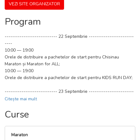
VEZI SITE ORGANIZATOR
— Half marathon (21 км 0975 м)
Program
— 10 km Race
---------------------------- 22 Septembrie ------------------------
— 5 km Race
----
10:00 — 19:00
— MARATHON FOR ALL
Orele de distribuire a pachetelor de start pentru Chisinau
Maraton și Maraton for ALL;
— Fun Run
10:00 — 19:00
Orele de distribuire a pachetelor de start pentru KIDS RUN DAY;
— Kids Marathon
---------------------------- 23 Septembrie ------------------------
----
Citește mai mult
Curse
10:00 — 12:00 - Orele de distribuire a pachetelor de start pentru
KIDS RUN DAY;
9:00— 10:00 - Orele de distribuire a tricourilor Fun Run;
10:00 — 10:30 - Alinierea participanților în zona de start;
Maraton
10:30 - Start Fun Run