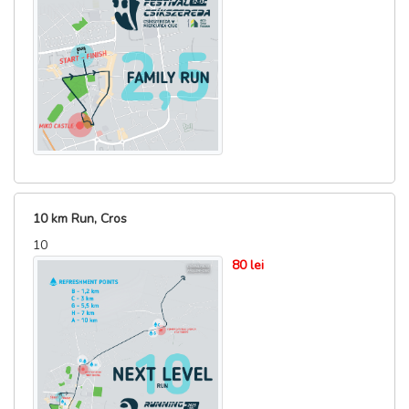
10 km Run, Cros
10
80 lei