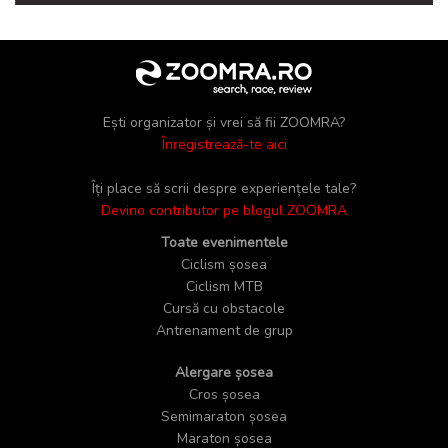
Ești organizator și vrei să fii ZOOMRA?
Înregistrează-te aici
Îți place să scrii despre experiențele tale?
Devino contributor pe blogul ZOOMRA
Toate evenimentele
Ciclism șosea
Ciclism MTB
Cursă cu obstacole
Antrenament de grup
Alergare șosea
Cros șosea
Semimaraton șosea
Maraton șosea