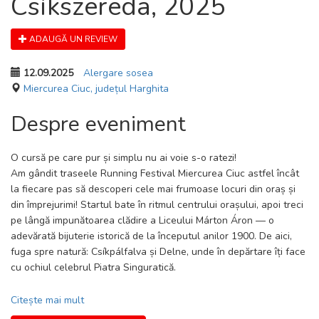
Csíkszereda, 2025
ADAUGĂ UN REVIEW
12.09.2025
Alergare sosea
Miercurea Ciuc, județul Harghita
Despre eveniment
O cursă pe care pur și simplu nu ai voie s-o ratezi!
Am gândit traseele Running Festival Miercurea Ciuc astfel încât
la fiecare pas să descoperi cele mai frumoase locuri din oraș și
din împrejurimi! Startul bate în ritmul centrului orașului, apoi treci
pe lângă impunătoarea clădire a Liceului Márton Áron — o
adevărată bijuterie istorică de la începutul anilor 1900. De aici,
fuga spre natură: Csíkpálfalva și Delne, unde în depărtare îți face
cu ochiul celebrul Piatra Singuratică.
Și dacă ai crede că asta e tot — prin Șoimeni te așteaptă
Citește mai mult
panorama spectaculoasă a muntelui Șumuleu Mare. Revenind în