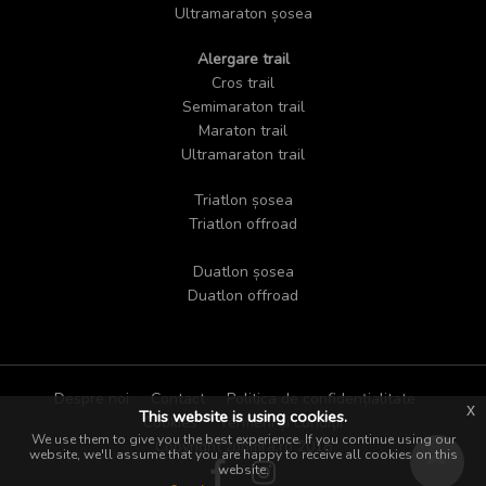
Ultramaraton șosea
Alergare trail
Cros trail
Semimaraton trail
Maraton trail
Ultramaraton trail
Triatlon șosea
Triatlon offroad
Duatlon șosea
Duatlon offroad
Despre noi
Contact
Politica de confidențialitate
x
This website is using cookies.
Cookies
Termeni și condiții
We use them to give you the best experience. If you continue using our
Copyright zoomra.ro 2018
website, we'll assume that you are happy to receive all cookies on this
website.