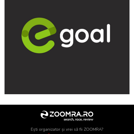
Ești organizator și vrei să fii ZOOMRA?