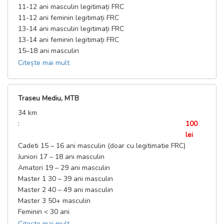
11-12 ani masculin legitimați FRC
11-12 ani feminin legitimați FRC
13-14 ani masculin legitimați FRC
13-14 ani feminin legitimați FRC
15–18 ani masculin
15–18 ani feminin
Citește mai mult
19 – 29 ani masculin
19 + feminin
Master 1 30 – 39 ani masculin
Traseu Mediu, MTB
Master 2 40 – 49 ani masculin
34 km
Master 3 50+ masculin
:
100
lei
Cadeti 15 – 16 ani masculin (doar cu legitimatie FRC)
Juniori 17 – 18 ani masculin
Amatori 19 – 29 ani masculin
Master 1 30 – 39 ani masculin
Master 2 40 – 49 ani masculin
Master 3 50+ masculin
Feminin < 30 ani
Feminin > 30 ani
Citește mai mult