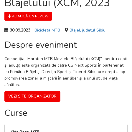
Blăjelului (XCM, 2023
ADAUGĂ UN REVIEW
30.09.2023
Bicicleta MTB
Blajel, județul Sibiu
Despre eveniment
Competiţia ”Maraton MTB Movilele Blăjelului (XCM)” (pentru copii
şi adulţi) este organizată de către CS Next Sports în parteneriat
cu Primăria Blăjel și Direcția Sport şi Tineret Sibiu are drept scop
promovarea zonei, a mișcării în aer liber şi a unui stil de viaţă
sănătos.
VEZI SITE ORGANIZATOR
Curse