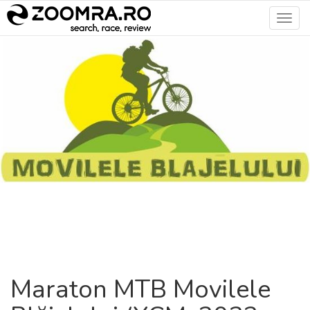
Toggl
navig
Maraton MTB Movilele