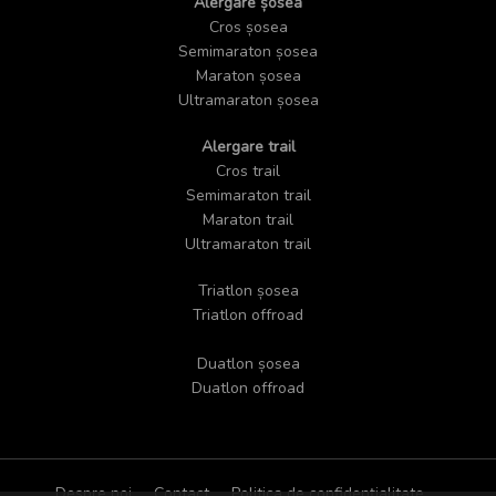
Alergare șosea
Cros șosea
Semimaraton șosea
Maraton șosea
Ultramaraton șosea
Alergare trail
Cros trail
Semimaraton trail
Maraton trail
Ultramaraton trail
Triatlon șosea
Triatlon offroad
Duatlon șosea
Duatlon offroad
Despre noi
Contact
Politica de confidențialitate