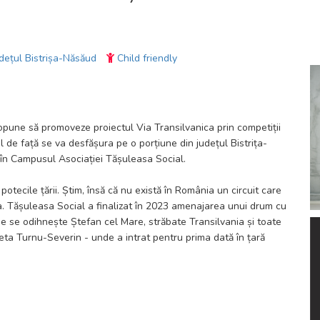
udețul Bistrișa-Năsăud
Child friendly
ropune să promoveze proiectul Via Transilvanica prin competiții
 de față se va desfășura pe o porțiune din județul Bistrița-
, în Campusul Asociației Tășuleasa Social.
otecile țării. Știm, însă că nu există în România un circuit care
a. Tășuleasa Social a finalizat în 2023 amenajarea unui drum cu
e se odihnește Ștefan cel Mare, străbate Transilvania și toate
eta Turnu-Severin - unde a intrat pentru prima dată în țară