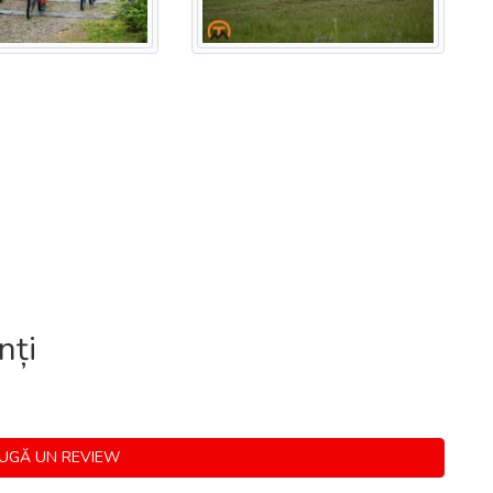
nți
GĂ UN REVIEW