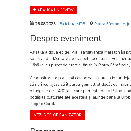
ADAUGĂ UN REVIEW
26.08.2023
Bicicleta MTB
Piatra Fântânele, j
Despre eveniment
Aflat la a doua ediție, Via Transilvanica Maraton își p
sportive desfășurate pe traseele acestuia. Evenimentul
Năsăud, cu punct de start și finish în Piatra Fântânele
Celor cărora le place să călătorească, au colindat deja p
să ne încurajeze să îl parcurgem altfel decât cu mașin
o lungime de 1.400 km, care pornește de la Putna, und
bogățiile culturale ale acesteia și ajunge până la Drob
Regele Carol.
VEZI SITE ORGANIZATOR