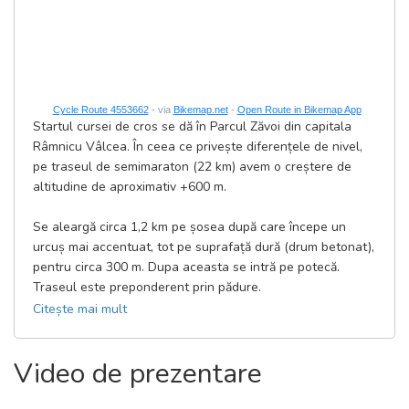
Cycle Route 4553662
- via
Bikemap.net
-
Open Route in Bikemap App
Startul cursei de cros se dă în Parcul Zăvoi din capitala
Râmnicu Vâlcea. În ceea ce privește diferențele de nivel,
pe traseul de semimaraton (22 km) avem o creștere de
altitudine de aproximativ +600 m.
Se aleargă circa 1,2 km pe șosea după care începe un
urcuș mai accentuat, tot pe suprafață dură (drum betonat),
pentru circa 300 m. Dupa aceasta se intră pe potecă.
Traseul este preponderent prin pădure.
Citește mai mult
Întrucât vei întâlni multe intersecții, fii atent la indicatoare
și la asistenții de drum pentru o cursă frumoasă în
Video de prezentare
siguranță și fără obstacole.
Finishul este în același loc ca și start-ul, în Parcul Zăvoi.