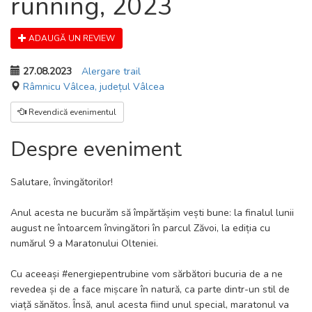
running, 2023
ADAUGĂ UN REVIEW
27.08.2023
Alergare trail
Râmnicu Vâlcea, județul Vâlcea
Revendică evenimentul
Despre eveniment
Salutare, învingătorilor!
Anul acesta ne bucurăm să împărtășim vești bune: la finalul lunii
august ne întoarcem învingători în parcul Zăvoi, la ediția cu
numărul 9 a Maratonului Olteniei.
Cu aceeași #energiepentrubine vom sărbători bucuria de a ne
revedea și de a face mișcare în natură, ca parte dintr-un stil de
viață sănătos. Însă, anul acesta fiind unul special, maratonul va