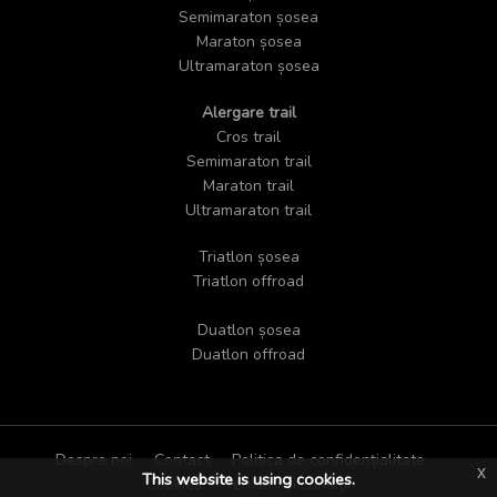
Semimaraton șosea
Maraton șosea
Ultramaraton șosea
Alergare trail
Cros trail
Semimaraton trail
Maraton trail
Ultramaraton trail
Triatlon șosea
Triatlon offroad
Duatlon șosea
Duatlon offroad
Despre noi
Contact
Politica de confidențialitate
x
This website is using cookies.
Cookies
Termeni și condiții