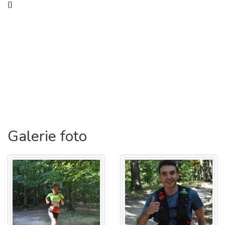
{
}
După intervalul maxim, traseele se închid, asistenții ies de
pe traseu și marcajele se curăță. De asemenea, este oprit
sistemul electronic de cronometraj.
Timp limită de concurs: 22km – 4 ore
Atenție! În caz de vreme nefavorabilă, posibil să fie
segmente cu noroi.
Galerie foto