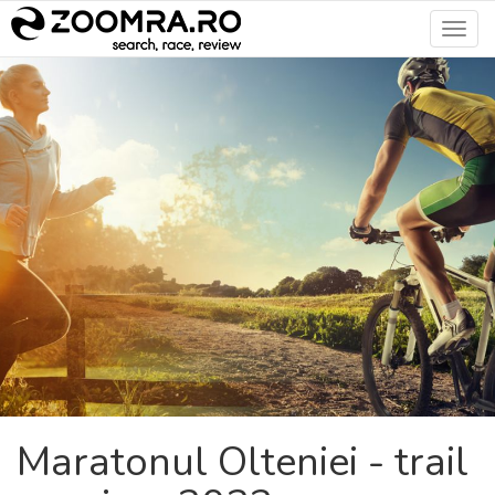
Toggl
navig
Maratonul Olteniei - trail