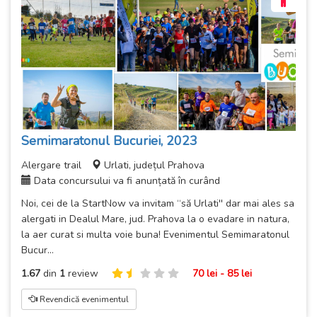
Semimaratonul Bucuriei, 2023
Alergare trail
Urlati, județul Prahova
Data concursului va fi anunțată în curând
Noi, cei de la StartNow va invitam “să Urlati'' dar mai ales sa
alergati in Dealul Mare, jud. Prahova la o evadare in natura,
la aer curat si multa voie buna! Evenimentul Semimaratonul
Bucur...
1.67
din
1
review
70 lei - 85 lei
Revendică evenimentul