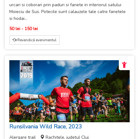
urcari si coborari prin paduri si fanete in interiorul satului
Moieciu de Sus. Potecile sunt calauzele tale catre fanetele
si hodai...
50 lei - 150 lei
Revendică evenimentul
Runsilvania Wild Race, 2023
Alergare trail
Rachitele, județul Cluj