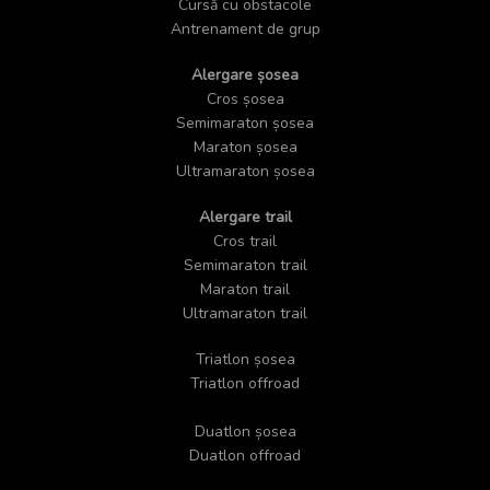
Cursă cu obstacole
Antrenament de grup
Alergare șosea
Cros șosea
Semimaraton șosea
Maraton șosea
Ultramaraton șosea
Alergare trail
Cros trail
Semimaraton trail
Maraton trail
Ultramaraton trail
Triatlon șosea
Triatlon offroad
Duatlon șosea
Duatlon offroad