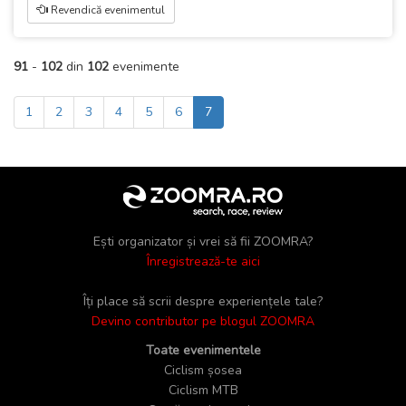
Revendică evenimentul
91
-
102
din
102
evenimente
1
2
3
4
5
6
7
Ești organizator și vrei să fii ZOOMRA?
Înregistrează-te aici
Îți place să scrii despre experiențele tale?
Devino contributor pe blogul ZOOMRA
Toate evenimentele
Ciclism șosea
Ciclism MTB