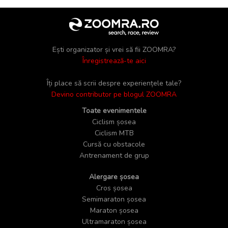
Ești organizator și vrei să fii ZOOMRA?
Înregistrează-te aici
Îți place să scrii despre experiențele tale?
Devino contributor pe blogul ZOOMRA
Toate evenimentele
Ciclism șosea
Ciclism MTB
Cursă cu obstacole
Antrenament de grup
Alergare șosea
Cros șosea
Semimaraton șosea
Maraton șosea
Ultramaraton șosea