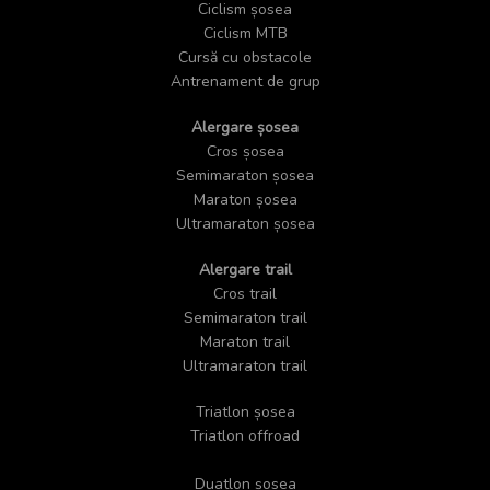
Ciclism șosea
Ciclism MTB
Cursă cu obstacole
Antrenament de grup
Alergare șosea
Cros șosea
Semimaraton șosea
Maraton șosea
Ultramaraton șosea
Alergare trail
Cros trail
Semimaraton trail
Maraton trail
Ultramaraton trail
Triatlon șosea
Triatlon offroad
Duatlon șosea