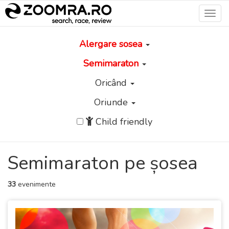
Toggl
navig
Alergare sosea
Semimaraton
Oricând
Oriunde
Child friendly
Semimaraton pe șosea
33
evenimente