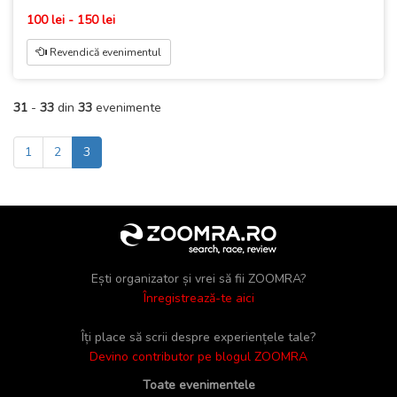
100 lei - 150 lei
Revendică evenimentul
31
-
33
din
33
evenimente
1
2
3
Ești organizator și vrei să fii ZOOMRA?
Înregistrează-te aici
Îți place să scrii despre experiențele tale?
Devino contributor pe blogul ZOOMRA
Toate evenimentele