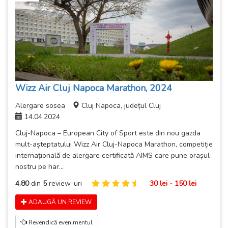
Wizz Air Cluj Napoca Marathon, 2024
Alergare sosea
Cluj Napoca, județul Cluj
14.04.2024
Cluj-Napoca – European City of Sport este din nou gazda
mult-așteptatului Wizz Air Cluj-Napoca Marathon, competiție
internațională de alergare certificată AIMS care pune orașul
nostru pe har...
4.80
din
5
review-uri
30 lei - 150 lei
ADAUGĂ UN REVIEW
Revendică evenimentul