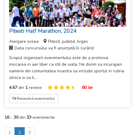
Pitesti Half Marathon, 2024
Alergare sosea
Pitesti, județul Arges
Data concursului va fi anunțată în curând
Scopul organizarii evenimentului este de a promova
miscarea in aer liber ca stil de viata. Ne dorim sa incurajam
oamenii din comunitatea noastra sa includa sportul in rutina
zilnica si sa il...
4.67
din
1
review
80 lei
Revendică evenimentul
16
-
30
din
33
evenimente
1
2
3