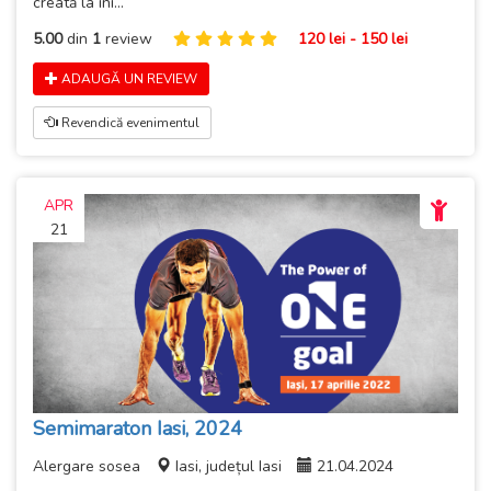
creată la ini...
5.00
din
1
review
120 lei - 150 lei
ADAUGĂ UN REVIEW
Revendică evenimentul
APR
21
Semimaraton Iasi, 2024
Alergare sosea
Iasi, județul Iasi
21.04.2024