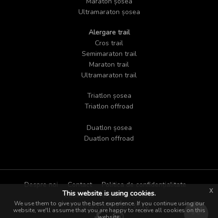
Maraton șosea
Ultramaraton șosea
Alergare trail
Cros trail
Semimaraton trail
Maraton trail
Ultramaraton trail
Triatlon șosea
Triatlon offroad
Duatlon șosea
Duatlon offroad
Despre noi
Contact
Politica de confidențialitate
x
This website is using cookies.
Cookies
Termeni și condiții
We use them to give you the best experience. If you continue using our
Copyright zoomra.ro 2018
website, we'll assume that you are happy to receive all cookies on this
website.