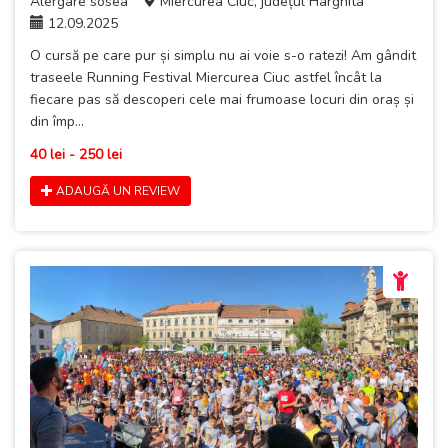
Alergare sosea
Miercurea Ciuc, județul Harghita
12.09.2025
O cursă pe care pur și simplu nu ai voie s-o ratezi! Am gândit
traseele Running Festival Miercurea Ciuc astfel încât la
fiecare pas să descoperi cele mai frumoase locuri din oraș și
din împ...
40 lei - 250 lei
ADAUGĂ UN REVIEW