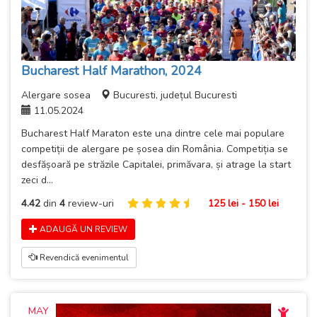
Bucharest Half Marathon, 2024
Alergare sosea
Bucuresti, județul Bucuresti
11.05.2024
Bucharest Half Maraton este una dintre cele mai populare
competiții de alergare pe șosea din România. Competiția se
desfășoară pe străzile Capitalei, primăvara, și atrage la start
zeci d...
4.42
din
4
review-uri
125 lei - 150 lei
ADAUGĂ UN REVIEW
Revendică evenimentul
MAY