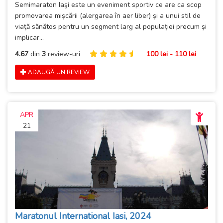
Semimaraton Iaşi este un eveniment sportiv ce are ca scop
promovarea mişcării (alergarea în aer liber) şi a unui stil de
viaţă sănătos pentru un segment larg al populaţiei precum şi
implicar...
4.67
din
3
review-uri
100 lei - 110 lei
ADAUGĂ UN REVIEW
APR
21
Maratonul International Iasi, 2024