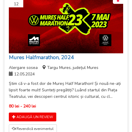
12
Mures Halfmarathon, 2024
Alergare sosea
Targu Mures, județul Mures
12.05.2024
Știm că v-a fost dor de Mureș Half Marathon! Și nouă ne-ați
lipsit foarte mult! Sunteți pregătiți? Luând startul din Piața
Teatrului, vei descoperi centrul istoric și cultural, cu cl...
80 lei - 240 lei
ADAUGĂ UN REVIEW
Revendică evenimentul