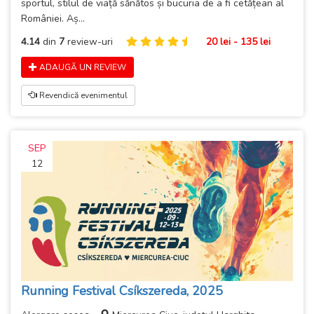
sportul, stilul de viață sănătos și bucuria de a fi cetățean al
României. Aș...
4.14
din
7
review-uri
20 lei - 135 lei
ADAUGĂ UN REVIEW
Revendică evenimentul
SEP
12
Running Festival Csíkszereda, 2025