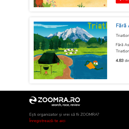
Fără 
Triatlo
Fără As
Triatlo
4.83
di
Ești organizator și vrei să fii ZOOMRA?
Înregistrează-te aici