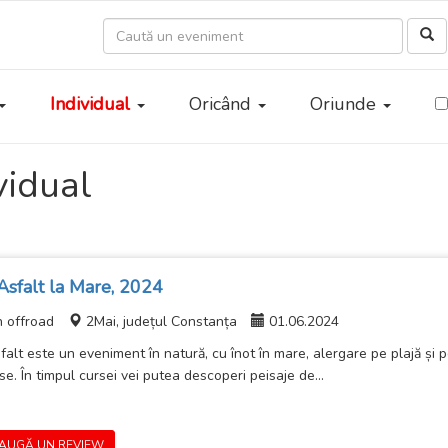
Individual
Oricând
Oriunde
vidual
Asfalt la Mare, 2024
n offroad
2Mai, județul Constanța
01.06.2024
falt este un eveniment în natură, cu înot în mare, alergare pe plajă și p
e. În timpul cursei vei putea descoperi peisaje de...
AUGĂ UN REVIEW