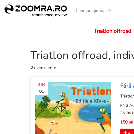
Cum funcționează?
Triatlon offroad
Triatlon offroad, indi
2
evenimente
JUN
Fără 
01
Triatlo
Fără As
frumoas
150 lei
AD