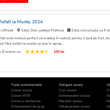
Asfalt la Munte, 2024
n offroad
Satul Slon, județul Prahova
Data concursului va fi a
falt este motivul perfect să evadezi în natură, pentru o tură de înot, bicic
nul Fără Asfalt la munte se ține în aprop...
n
2
review-uri
100 lei
Toate evenimentele
Alergare șosea
Al
Ciclism șosea
Cros șosea
Cr
Ciclism MTB
Semimaraton șosea
Se
Cursă cu obstacole
Maraton șosea
Ma
Antrenament de grup
Ultramaraton șosea
Ul