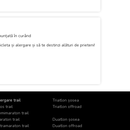
nunțată în curând
leta și alergare și să te destinzi alături de prieteni!
ergare trail
Triatlon șosea
os trail
Triatlon offroad
mimaraton trail
raton trail
Duatlon șosea
tramaraton trail
Duatlon offroad