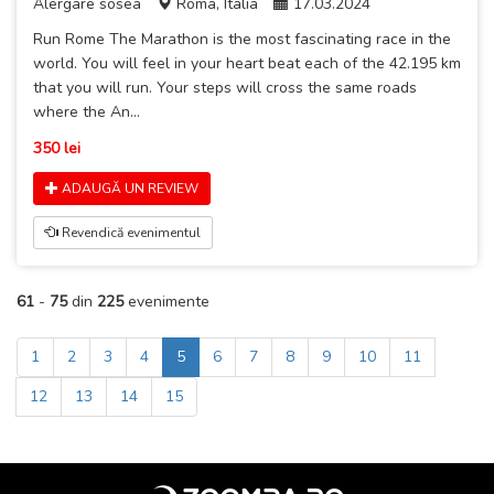
Alergare sosea
Roma, Italia
17.03.2024
Run Rome The Marathon is the most fascinating race in the
world. You will feel in your heart beat each of the 42.195 km
that you will run. Your steps will cross the same roads
where the An...
350 lei
ADAUGĂ UN REVIEW
Revendică evenimentul
61
-
75
din
225
evenimente
1
2
3
4
5
6
7
8
9
10
11
12
13
14
15