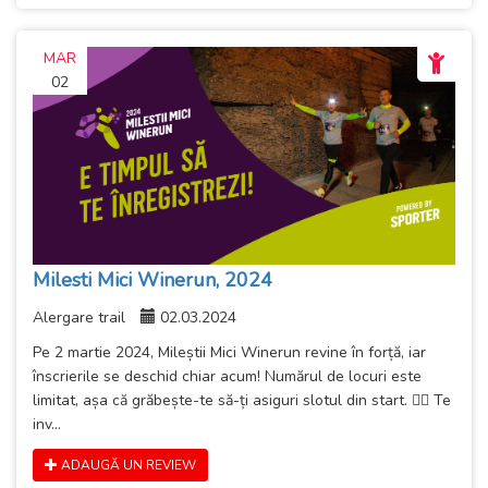
MAR
02
Milesti Mici Winerun, 2024
Alergare trail
02.03.2024
Pe 2 martie 2024, Mileștii Mici Winerun revine în forță, iar
înscrierile se deschid chiar acum! Numărul de locuri este
limitat, așa că grăbește-te să-ți asiguri slotul din start. 🏃‍♂️ Te
inv...
ADAUGĂ UN REVIEW