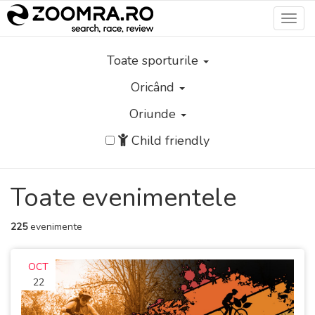
Toggl
navig
Toate sporturile
Oricând
Oriunde
Child friendly
Toate evenimentele
225
evenimente
OCT
22