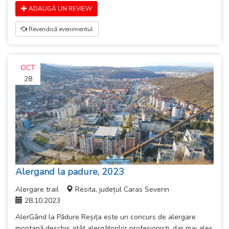
ADAUGĂ UN REVIEW
Revendică evenimentul
OCT
28
Alergand la padure, 2023
Alergare trail
Resita, județul Caras Severin
28.10.2023
AlerGând la Pădure Reșița este un concurs de alergare
montană deschis atât alergătorilor profesioniști, dar mai ales