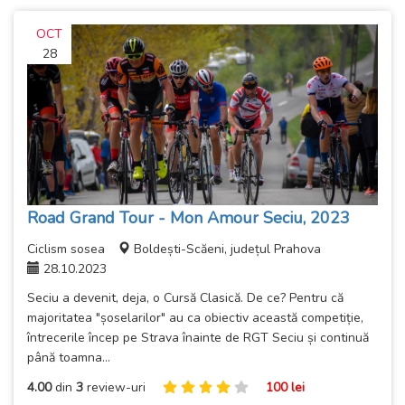
OCT
28
Road Grand Tour - Mon Amour Seciu, 2023
Ciclism sosea
Boldești-Scăeni, județul Prahova
28.10.2023
Seciu a devenit, deja, o Cursă Clasică. De ce? Pentru că
majoritatea "șoselarilor" au ca obiectiv această competiție,
întrecerile încep pe Strava înainte de RGT Seciu și continuă
până toamna...
4.00
din
3
review-uri
100 lei