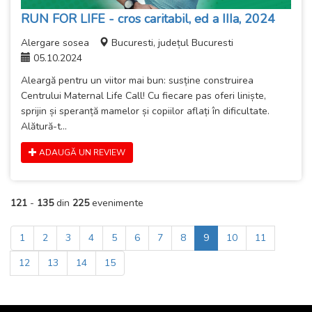
RUN FOR LIFE - cros caritabil, ed a IIIa, 2024
Alergare sosea
Bucuresti, județul Bucuresti
05.10.2024
Aleargă pentru un viitor mai bun: susține construirea
Centrului Maternal Life Call! Cu fiecare pas oferi liniște,
sprijin și speranță mamelor și copiilor aflați în dificultate.
Alătură-t...
ADAUGĂ UN REVIEW
121
-
135
din
225
evenimente
1
2
3
4
5
6
7
8
9
10
11
12
13
14
15