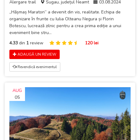
Alergare trail
Sugau, județul Neamt
03.08.2024
„Hășmaș Maraton” a devenit din vis, realitate. Echipa de
organizare în frunte cu Iulia Olteanu Negura și Florin
Botescu, lucrează zilnic pentru a crea prima ediție a unui
eveniment bine stru...
4.33
din
1
review
120 lei
ADAUGĂ UN REVIEW
Revendică evenimentul
AUG
05