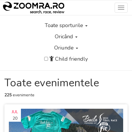
Toggl
navig
Toate sporturile
Oricând
Oriunde
Child friendly
Toate evenimentele
225
evenimente
JUL
20