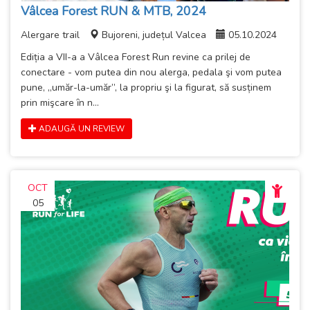
Vâlcea Forest RUN & MTB, 2024
Alergare trail
Bujoreni, județul Valcea
05.10.2024
Ediția a VII-a a Vâlcea Forest Run revine ca prilej de
conectare - vom putea din nou alerga, pedala şi vom putea
pune, „umăr-la-umăr”, la propriu şi la figurat, să susținem
prin mişcare ȋn n...
ADAUGĂ UN REVIEW
OCT
05