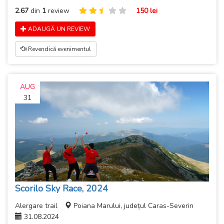
2.67
din
1
review
150 lei
ADAUGĂ UN REVIEW
Revendică evenimentul
AUG
31
Scorilo Sky Race, 2024
Alergare trail
Poiana Marului, județul Caras-Severin
31.08.2024