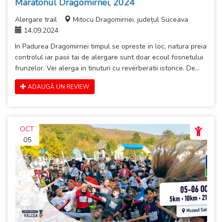
Maratonul Dragomirnei, 2024
Alergare trail
Mitocu Dragomirnei, județul Suceava
14.09.2024
In Padurea Dragomirnei timpul se opreste in loc, natura preia
controlul iar pasii tai de alergare sunt doar ecoul fosnetului
frunzelor. Vei alerga in tinuturi cu reverberatii istorice. De...
ADAUGĂ UN REVIEW
OCT
05